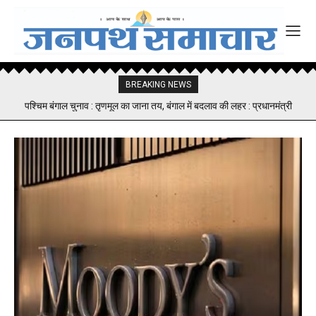
BREAKING NEWS
पश्चिम बंगाल चुनाव : तृणमूल का जाना तय, बंगाल में बदलाव की लहर : प्रधानमंत्री
इस्लामाबाद वार्ता विफल, ईरान से अमेरिका का नहीं हो सका समझौता, उपराष्ट्रपति वेंस
स्वदेश रवाना