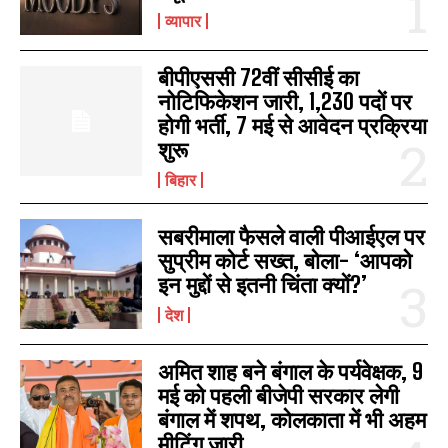
व्यापार
बीपीएससी 72वीं सीसीई का
नोटिफिकेशन जारी, 1,230 पदों पर
होगी भर्ती, 7 मई से आवेदन प्रक्रिया
शुरू
बिहार
सबरीमाला फैसले वाली पीआईएल पर
सुप्रीम कोर्ट सख्त, बोला- ‘आपको
इन मुद्दों से इतनी चिंता क्यों?’
देश
I WANT IN
अमित शाह बने बंगाल के पर्यवेक्षक, 9
मई को पहली बीजेपी सरकार लेगी
I've read and accept the
Privacy Policy
.
बंगाल में शपथ, कोलकाता में भी अहम
मीटिंग जारी