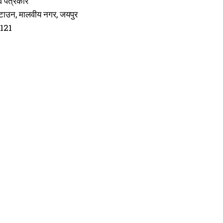
वं पत्रकार
टाउन, मालवीय नगर, जयपुर
121