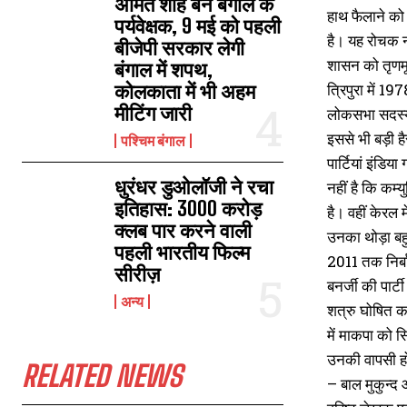
अमित शाह बने बंगाल के
हाथ फैलाने को 
पर्यवेक्षक, 9 मई को पहली
है। यह रोचक नज़
बीजेपी सरकार लेगी
शासन को तृणमू
बंगाल में शपथ,
कोलकाता में भी अहम
त्रिपुरा में 1
मीटिंग जारी
लोकसभा सदस्य 
इससे भी बड़ी हैर
पश्चिम बंगाल
पार्टियां इंडि
धुरंधर डुओलॉजी ने रचा
नहीं है कि कम्य
इतिहास: 3000 करोड़
है। वहीं केरल 
क्लब पार करने वाली
उनका थोड़ा बहुत
पहली भारतीय फिल्म
2011 तक निर्बा
सीरीज़
बनर्जी की पार्
अन्य
शत्रु घोषित कर
में माकपा को स
उनकी वापसी हो
RELATED NEWS
– बाल मुकुन्द