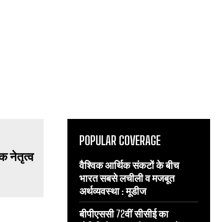
POPULAR COVERAGE
वैश्विक आर्थिक संकटों के बीच
भारत सबसे लचीली व मजबूत
अर्थव्यवस्था : मूडीज
बीपीएससी 72वीं सीसीई का