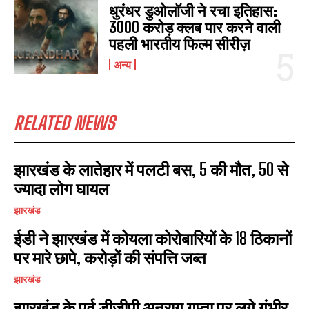
धुरंधर डुओलॉजी ने रचा इतिहास:
3000 करोड़ क्लब पार करने वाली
पहली भारतीय फिल्म सीरीज़
I WANT IN
अन्य
I've read and accept the
Privacy Policy
.
RELATED NEWS
झारखंड के लातेहार में पलटी बस, 5 की मौत, 50 से
ज्यादा लोग घायल
झारखंड
ईडी ने झारखंड में कोयला कोरोबारियों के 18 ठिकानों
पर मारे छापे, करोड़ों की संपत्ति जब्त
झारखंड
झारखंड के पूर्व डीजीपी अनुराग गुप्ता पर लगे गंभीर