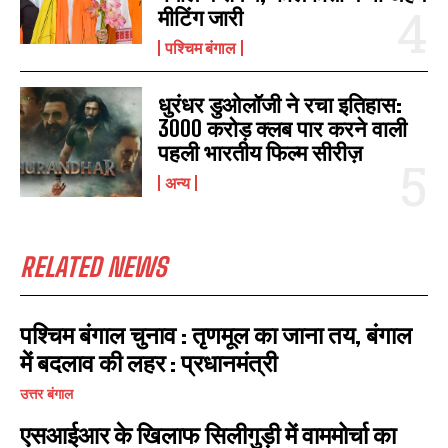
मीटिंग जारी
पश्चिम बंगाल
धुरंधर डुओलॉजी ने रचा इतिहास:
3000 करोड़ क्लब पार करने वाली
पहली भारतीय फिल्म सीरीज़
अन्य
RELATED NEWS
पश्चिम बंगाल चुनाव : तृणमूल का जाना तय, बंगाल
में बदलाव की लहर : प्रधानमंत्री
I WANT IN
उत्तर बंगाल
एसआईआर के खिलाफ सिलीगुड़ी में वाममोर्चा का
I've read and accept the
Privacy Policy
.