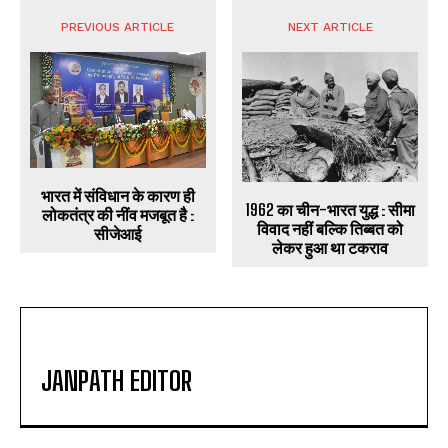
PREVIOUS ARTICLE
NEXT ARTICLE
भारत में संविधान के कारण ही
1962 का चीन-भारत युद्ध : सीमा
लोकतंत्र की नींव मजबूत है :
विवाद नहीं बल्कि तिब्बत को
सीजेआई
लेकर हुआ था टकराव
JANPATH EDITOR