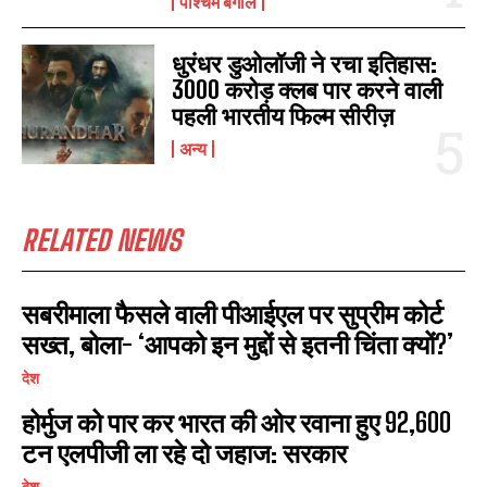
पश्चिम बंगाल
धुरंधर डुओलॉजी ने रचा इतिहास:
3000 करोड़ क्लब पार करने वाली
पहली भारतीय फिल्म सीरीज़
अन्य
RELATED NEWS
सबरीमाला फैसले वाली पीआईएल पर सुप्रीम कोर्ट
सख्त, बोला- ‘आपको इन मुद्दों से इतनी चिंता क्यों?’
I WANT IN
देश
I've read and accept the
Privacy Policy
.
होर्मुज को पार कर भारत की ओर रवाना हुए 92,600
टन एलपीजी ला रहे दो जहाज: सरकार
देश