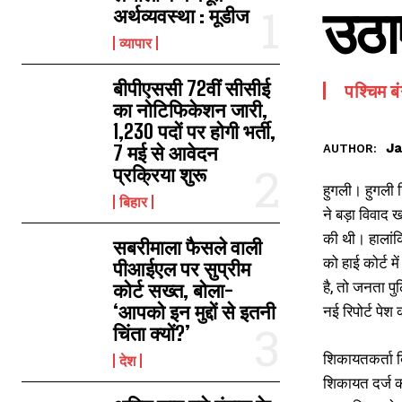
उठा
अर्थव्यवस्था : मूडीज
व्यापार
बीपीएससी 72वीं सीसीई
पश्चिम ब
का नोटिफिकेशन जारी,
1,230 पदों पर होगी भर्ती,
Ja
7 मई से आवेदन
AUTHOR:
प्रक्रिया शुरू
हुगली। हुगली ज
बिहार
ने बड़ा विवाद 
की थी। हालांक
सबरीमाला फैसले वाली
को हाई कोर्ट मे
पीआईएल पर सुप्रीम
है, तो जनता प
कोर्ट सख्त, बोला-
‘आपको इन मुद्दों से इतनी
नई रिपोर्ट पेश 
चिंता क्यों?’
शिकायतकर्ता बि
देश
शिकायत दर्ज क