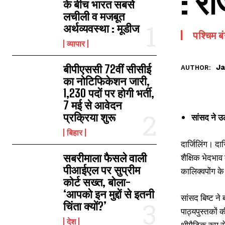
: रा
के बीच भारत सबसे
लचीली व मजबूत
अर्थव्यवस्था : मूडीज
पश्चिम ब
व्यापार
बीपीएससी 72वीं सीसीई
Ja
AUTHOR:
का नोटिफिकेशन जारी,
1,230 पदों पर होगी भर्ती,
7 मई से आवेदन
प्रक्रिया शुरू
सांसद ने उठ
बिहार
दार्जिलिंग। दार
सबरीमाला फैसले वाली
शैक्षिक भेदभाव 
पीआईएल पर सुप्रीम
कालिक्वपोंग क
कोर्ट सख्त, बोला-
‘आपको इन मुद्दों से इतनी
सांसद बिष्ट ने
चिंता क्यों?’
पाठ्यपुस्तकों 
देश
थीमैटिक रूप से