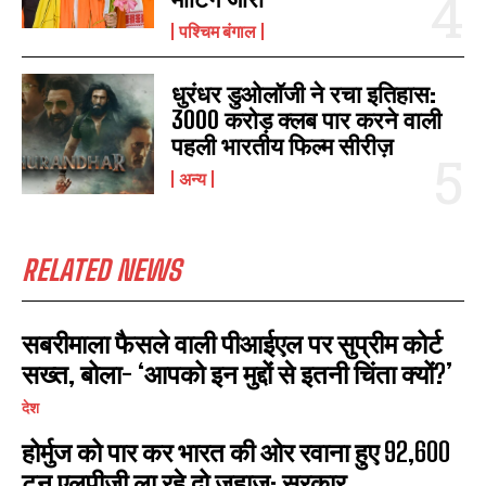
पश्चिम बंगाल
धुरंधर डुओलॉजी ने रचा इतिहास:
I WANT IN
3000 करोड़ क्लब पार करने वाली
पहली भारतीय फिल्म सीरीज़
I've read and accept the
Privacy Policy
.
अन्य
RELATED NEWS
सबरीमाला फैसले वाली पीआईएल पर सुप्रीम कोर्ट
सख्त, बोला- ‘आपको इन मुद्दों से इतनी चिंता क्यों?’
देश
होर्मुज को पार कर भारत की ओर रवाना हुए 92,600
टन एलपीजी ला रहे दो जहाज: सरकार