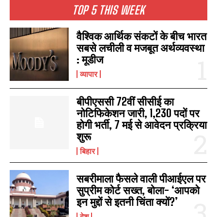
TOP 5 THIS WEEK
वैश्विक आर्थिक संकटों के बीच भारत
सबसे लचीली व मजबूत अर्थव्यवस्था
I WANT IN
: मूडीज
I've read and accept the
Privacy Policy
.
व्यापार
बीपीएससी 72वीं सीसीई का
नोटिफिकेशन जारी, 1,230 पदों पर
होगी भर्ती, 7 मई से आवेदन प्रक्रिया
शुरू
बिहार
सबरीमाला फैसले वाली पीआईएल पर
सुप्रीम कोर्ट सख्त, बोला- ‘आपको
इन मुद्दों से इतनी चिंता क्यों?’
देश