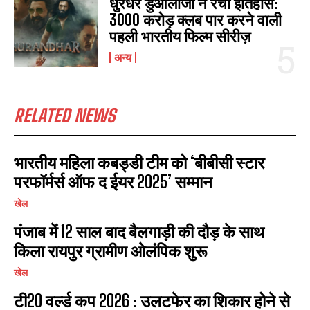
धुरंधर डुओलॉजी ने रचा इतिहास:
3000 करोड़ क्लब पार करने वाली
पहली भारतीय फिल्म सीरीज़
अन्य
RELATED NEWS
भारतीय महिला कबड्डी टीम को ‘बीबीसी स्टार
परफॉर्मर्स ऑफ द ईयर 2025’ सम्मान
खेल
I WANT IN
पंजाब में 12 साल बाद बैलगाड़ी की दौड़ के साथ
I've read and accept the
Privacy Policy
.
किला रायपुर ग्रामीण ओलंपिक शुरू
खेल
टी20 वर्ल्ड कप 2026 : उलटफेर का शिकार होने से